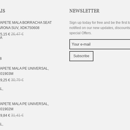
AIS
NEWSLETTER
TAPETE MALA BORRACHA SEAT
Sign up today for free and be the first t
ARONA SUV, XDK750608
notified on our new updates, discount
special Offers.
26,47 €
5,15 €
Subscribe
TAPETE MALA PE UNIVERSAL,
101903M
30,79 €
9,25 €
TAPETE MALA PE UNIVERSAL,
101902M
31,41 €
9,84 €