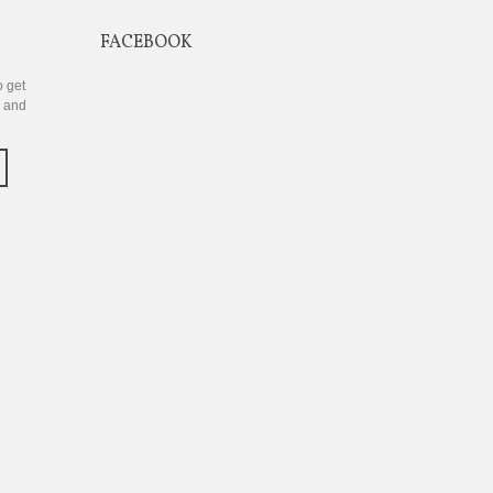
FACEBOOK
o get
s and