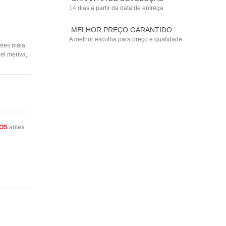
14 dias a partir da data de entrega
MELHOR PREÇO GARANTIDO
A melhor escolha para preço e qualidade
etes mala
,
el meriva
,
OS
antes