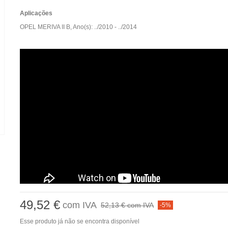
Aplicações
OPEL MERIVA II B, Ano(s): ../2010 - ../2014
49,52 €
com IVA
52,13 €
com IVA
-5%
Esse produto já não se encontra disponível