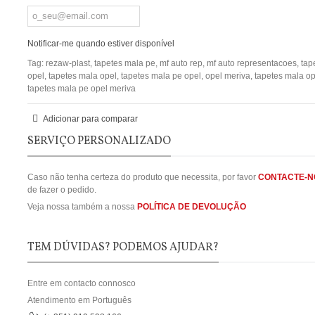
Notificar-me quando estiver disponível
Tag:
rezaw-plast
,
tapetes mala pe
,
mf auto rep
,
mf auto representacoes
,
tap
opel
,
tapetes mala opel
,
tapetes mala pe opel
,
opel meriva
,
tapetes mala op
tapetes mala pe opel meriva
Adicionar para comparar
SERVIÇO PERSONALIZADO
Caso não tenha certeza do produto que necessita, por favor
CONTACTE-N
de fazer o pedido.
Veja nossa também a nossa
POLÍTICA DE DEVOLUÇÃO
TEM DÚVIDAS? PODEMOS AJUDAR?
Entre em contacto connosco
Atendimento em Português