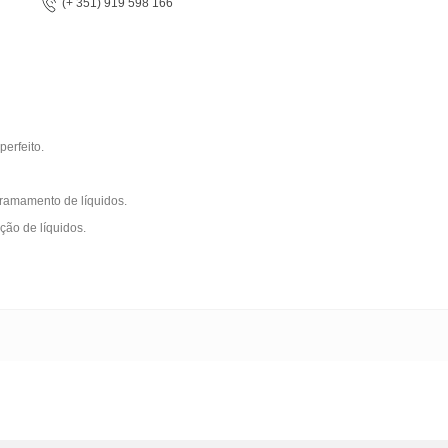
(+ 351) 919 598 166
erfeito.
rramamento de líquidos.
ção de líquidos.