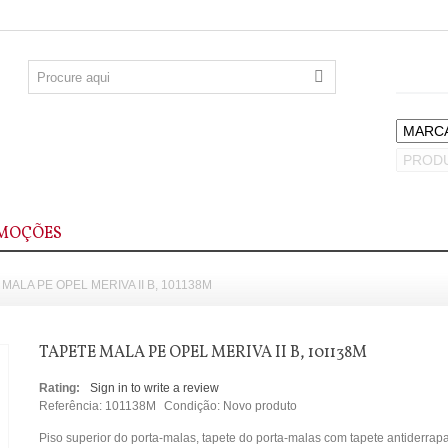
MOÇÕES
MALA PE OPEL MERIVA II B, 101138M
TAPETE MALA PE OPEL MERIVA II B, 101138M
Rating:
Sign in to write a review
Referência:
101138M
Condição:
Novo produto
Piso superior do porta-malas, tapete do porta-malas com tapete antiderrap