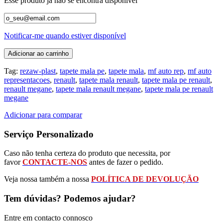
Esse produto já não se encontra disponível
Notificar-me quando estiver disponível
Adicionar ao carrinho
Tag:
rezaw-plast
,
tapete mala pe
,
tapete mala
,
mf auto rep
,
mf auto
representacoes
,
renault
,
tapete mala renault
,
tapete mala pe renault
,
renault megane
,
tapete mala renault megane
,
tapete mala pe renault
megane
Adicionar para comparar
Serviço Personalizado
Caso não tenha certeza do produto que necessita, por
favor
CONTACTE-NOS
antes de fazer o pedido.
Veja nossa também a nossa
POLÍTICA DE DEVOLUÇÃO
Tem dúvidas? Podemos ajudar?
Entre em contacto connosco