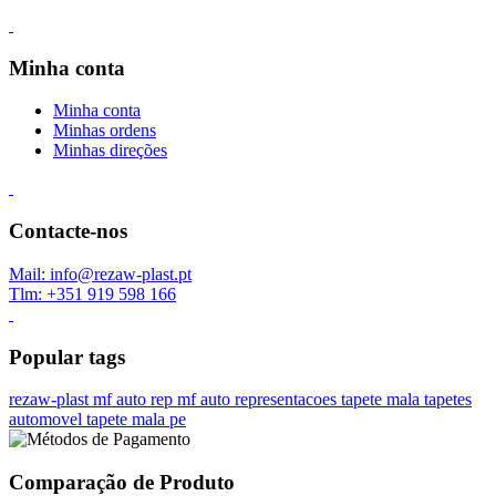
Minha conta
Minha conta
Minhas ordens
Minhas direções
Contacte-nos
Mail: info@rezaw-plast.pt
Tlm: +351 919 598 166
Popular tags
rezaw-plast
mf auto rep
mf auto representacoes
tapete mala
tapetes
automovel
tapete mala pe
Comparação de Produto