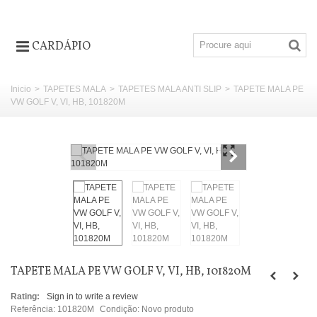
CARDÁPIO
Inicio
>
TAPETES MALA
>
TAPETES MALA ANTI SLIP
>
TAPETE MALA PE
VW GOLF V, VI, HB, 101820M
TAPETE MALA PE VW GOLF V, VI, HB, 101820M
Rating:
Sign in to write a review
Referência:
101820M
Condição:
Novo produto