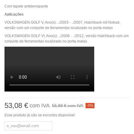
Com tapete antiderrapante
Aplicações
VOLKSWAGEN GOLF V, Ano(s): ../2003 - ../2007, Hatchback mit Notrad,
versão com um conjunto de ferramentas localizado no porta-malas
VOLKSWAGEN GOLF VI, Ano(s): ../2008 - ../2012, versão Hatchback com um
conjunto de ferramentas localizado no porta-malas
53,08 €
com IVA
55,88 €
com IVA
-5%
Esse produto já não se encontra disponível