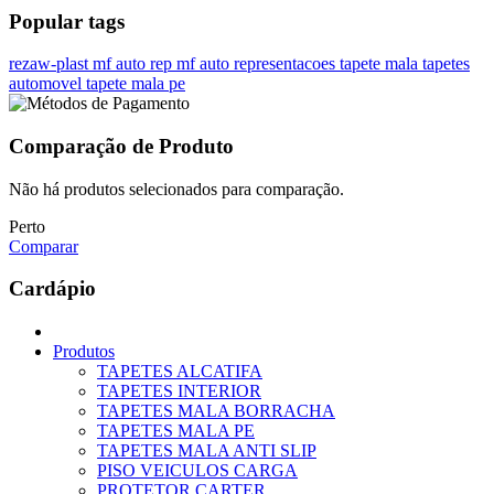
Popular tags
rezaw-plast
mf auto rep
mf auto representacoes
tapete mala
tapetes
automovel
tapete mala pe
Comparação de Produto
Não há produtos selecionados para comparação.
Perto
Comparar
Cardápio
Produtos
TAPETES ALCATIFA
TAPETES INTERIOR
TAPETES MALA BORRACHA
TAPETES MALA PE
TAPETES MALA ANTI SLIP
PISO VEICULOS CARGA
PROTETOR CARTER