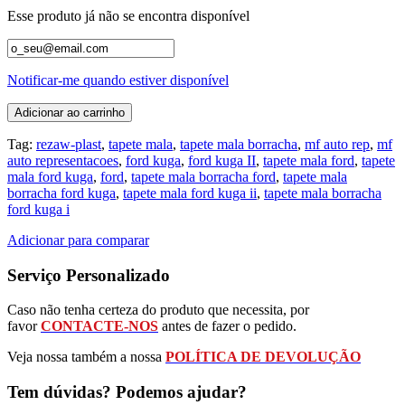
Esse produto já não se encontra disponível
Notificar-me quando estiver disponível
Adicionar ao carrinho
Tag:
rezaw-plast
,
tapete mala
,
tapete mala borracha
,
mf auto rep
,
mf
auto representacoes
,
ford kuga
,
ford kuga II
,
tapete mala ford
,
tapete
mala ford kuga
,
ford
,
tapete mala borracha ford
,
tapete mala
borracha ford kuga
,
tapete mala ford kuga ii
,
tapete mala borracha
ford kuga i
Adicionar para comparar
Serviço Personalizado
Caso não tenha certeza do produto que necessita, por
favor
CONTACTE-NOS
antes de fazer o pedido.
Veja nossa também a nossa
POLÍTICA DE DEVOLUÇÃO
Tem dúvidas? Podemos ajudar?