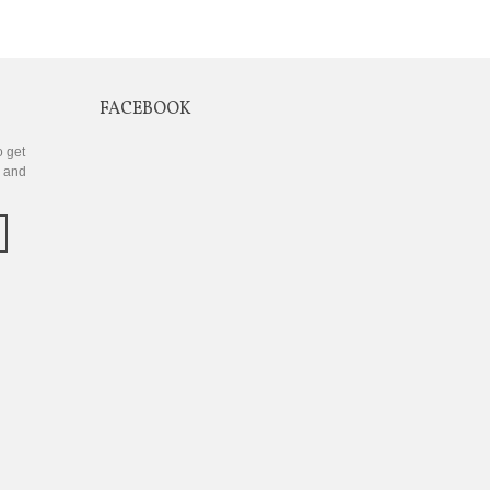
FACEBOOK
o get
s and