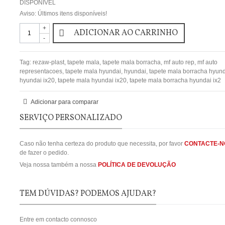
DISPONÍVEL
Aviso: Últimos itens disponíveis!
+
ADICIONAR AO CARRINHO
-
Tag:
rezaw-plast
,
tapete mala
,
tapete mala borracha
,
mf auto rep
,
mf auto
representacoes
,
tapete mala hyundai
,
hyundai
,
tapete mala borracha hyun
hyundai ix20
,
tapete mala hyundai ix20
,
tapete mala borracha hyundai ix2
Adicionar para comparar
SERVIÇO PERSONALIZADO
Caso não tenha certeza do produto que necessita, por favor
CONTACTE-N
de fazer o pedido.
Veja nossa também a nossa
POLÍTICA DE DEVOLUÇÃO
TEM DÚVIDAS? PODEMOS AJUDAR?
Entre em contacto connosco