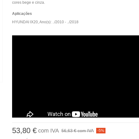
cores bege e cinza.
Aplicações
HYUNDAI IX20, Ano(s): ../2010 - ../2018
53,80 €
com IVA
56,63 €
com IVA
-5%