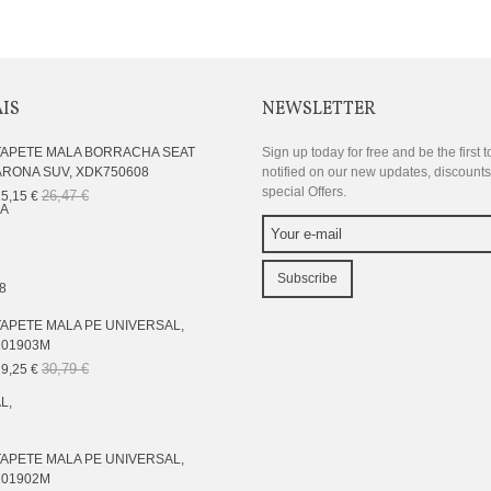
AIS
NEWSLETTER
TAPETE MALA BORRACHA SEAT
Sign up today for free and be the first t
ARONA SUV, XDK750608
notified on our new updates, discount
special Offers.
26,47 €
5,15 €
Subscribe
TAPETE MALA PE UNIVERSAL,
101903M
30,79 €
9,25 €
TAPETE MALA PE UNIVERSAL,
101902M