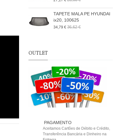
27,17 €
6
TAPETE MALA PE HYUNDAI
ix20, 100625
36,62 €
34,79 €
5
OUTLET
PAGAMENTO
Aceitamos Cartões de Débito e Crédito,
Transferência Bancária e Dinheiro na
Entrega