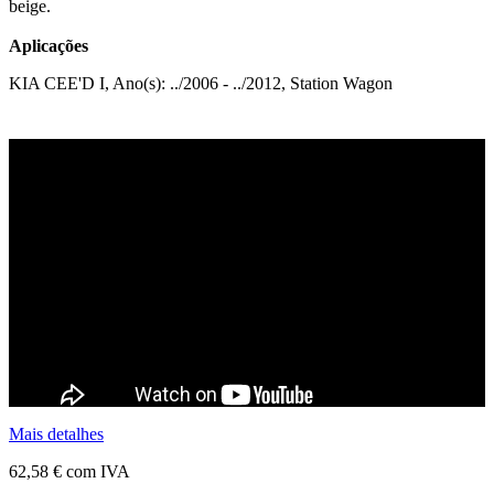
beige.
Aplicações
KIA CEE'D I, Ano(s): ../2006 - ../2012, Station Wagon
Mais detalhes
62,58 €
com IVA