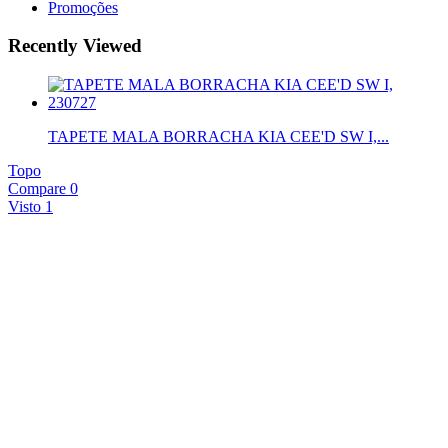
Promoções
Recently Viewed
TAPETE MALA BORRACHA KIA CEE'D SW I,...
Topo
Compare
0
Visto
1