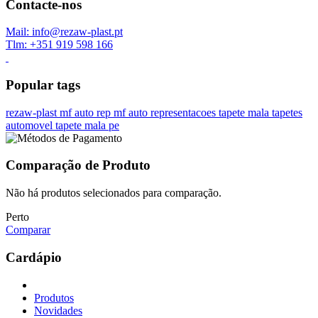
Contacte-nos
Mail: info@rezaw-plast.pt
Tlm: +351 919 598 166
Popular tags
rezaw-plast
mf auto rep
mf auto representacoes
tapete mala
tapetes
automovel
tapete mala pe
Comparação de Produto
Não há produtos selecionados para comparação.
Perto
Comparar
Cardápio
Produtos
Novidades