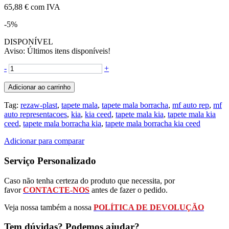
65,88 €
com IVA
-5%
DISPONÍVEL
Aviso: Últimos itens disponíveis!
-
+
Adicionar ao carrinho
Tag:
rezaw-plast
,
tapete mala
,
tapete mala borracha
,
mf auto rep
,
mf
auto representacoes
,
kia
,
kia ceed
,
tapete mala kia
,
tapete mala kia
ceed
,
tapete mala borracha kia
,
tapete mala borracha kia ceed
Adicionar para comparar
Serviço Personalizado
Caso não tenha certeza do produto que necessita, por
favor
CONTACTE-NOS
antes de fazer o pedido.
Veja nossa também a nossa
POLÍTICA DE DEVOLUÇÃO
Tem dúvidas? Podemos ajudar?