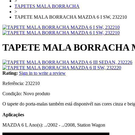
>
TAPETES MALA BORRACHA
>
TAPETE MALA BORRACHA MAZDA 6 I SW, 232210
TAPETE MALA BORRACHA MA
Rating:
Sign in to write a review
Referência:
232210
Condição:
Novo produto
O tapete do porta-malas também está disponivél nas cores cinza e bei
Aplicações
MAZDA 6 I, Ano(s): ../2002 - ../2008, Station Wagon