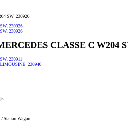
4 SW, 230926
RCEDES CLASSE C W204 SW
ge.
/ Station Wagon