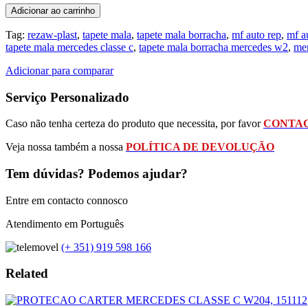
Adicionar ao carrinho
Tag:
rezaw-plast
,
tapete mala
,
tapete mala borracha
,
mf auto rep
,
mf a
tapete mala mercedes classe c
,
tapete mala borracha mercedes w2
,
me
Adicionar para comparar
Serviço Personalizado
Caso não tenha certeza do produto que necessita, por favor
CONTAC
Veja nossa também a nossa
POLÍTICA DE DEVOLUÇÃO
Tem dúvidas? Podemos ajudar?
Entre em contacto connosco
Atendimento em Português
(+ 351) 919 598 166
Related