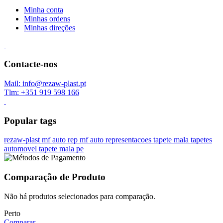
Minha conta
Minhas ordens
Minhas direções
Contacte-nos
Mail: info@rezaw-plast.pt
Tlm: +351 919 598 166
Popular tags
rezaw-plast
mf auto rep
mf auto representacoes
tapete mala
tapetes
automovel
tapete mala pe
Comparação de Produto
Não há produtos selecionados para comparação.
Perto
Comparar