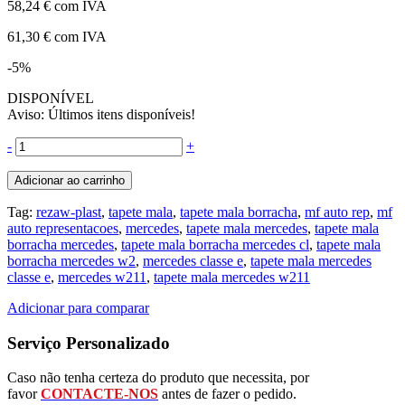
58,24 €
com IVA
61,30 €
com IVA
-5%
DISPONÍVEL
Aviso: Últimos itens disponíveis!
-
+
Adicionar ao carrinho
Tag:
rezaw-plast
,
tapete mala
,
tapete mala borracha
,
mf auto rep
,
mf
auto representacoes
,
mercedes
,
tapete mala mercedes
,
tapete mala
borracha mercedes
,
tapete mala borracha mercedes cl
,
tapete mala
borracha mercedes w2
,
mercedes classe e
,
tapete mala mercedes
classe e
,
mercedes w211
,
tapete mala mercedes w211
Adicionar para comparar
Serviço Personalizado
Caso não tenha certeza do produto que necessita, por
favor
CONTACTE-NOS
antes de fazer o pedido.