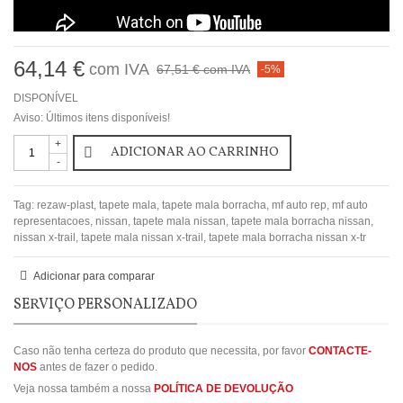
64,14 €
com IVA
67,51 €
com IVA
-5%
DISPONÍVEL
Aviso: Últimos itens disponíveis!
+
ADICIONAR AO CARRINHO
-
Tag:
rezaw-plast
,
tapete mala
,
tapete mala borracha
,
mf auto rep
,
mf auto
representacoes
,
nissan
,
tapete mala nissan
,
tapete mala borracha nissan
,
nissan x-trail
,
tapete mala nissan x-trail
,
tapete mala borracha nissan x-tr
Adicionar para comparar
SERVIÇO PERSONALIZADO
Caso não tenha certeza do produto que necessita, por favor
CONTACTE-
NOS
antes de fazer o pedido.
Veja nossa também a nossa
POLÍTICA DE DEVOLUÇÃO