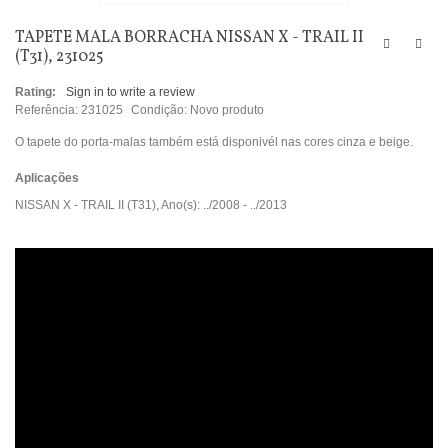
TAPETE MALA BORRACHA NISSAN X - TRAIL II
(T31), 231025
Rating:
Sign in to write a review
Referência:
231025
Condição:
Novo produto
O tapete do porta-malas também está disponivél nas cores cinza e beige.
Aplicações
NISSAN X - TRAIL II (T31), Ano(s): ../2008 - ../2013