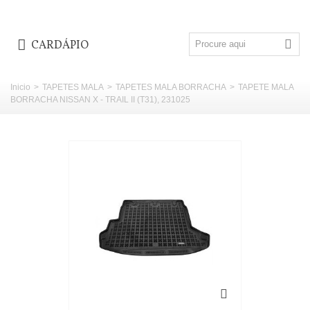
CARDÁPIO
Inicio
>
TAPETES MALA
>
TAPETES MALA BORRACHA
>
TAPETE MALA
BORRACHA NISSAN X - TRAIL II (T31), 231025