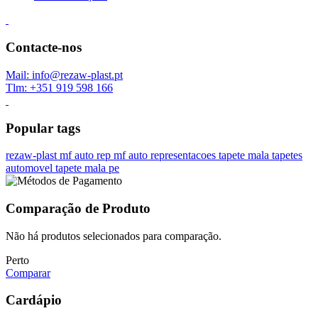
Contacte-nos
Mail: info@rezaw-plast.pt
Tlm: +351 919 598 166
Popular tags
rezaw-plast
mf auto rep
mf auto representacoes
tapete mala
tapetes
automovel
tapete mala pe
Comparação de Produto
Não há produtos selecionados para comparação.
Perto
Comparar
Cardápio