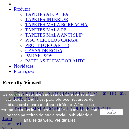
Produtos
TAPETES ALCATIFA
TAPETES INTERIOR
TAPETES MALA BORRACHA
TAPETES MALA PE
TAPETES MALA ANTI SLIP
PISO VEICULOS CARGA
PROTETOR CARTER
CAVAS DE RODA
PARAFUSOS
PATELAS ELEVADOR AUTO
Novidades
Promoções
Recently Viewed
Os cookies neste site são usados para personalizar
conteúdo e anúncios, para oferecer recursos de
mídia social e para analisar o tráfego. Além disso,
TAPETE MALA BORRACHA PEUGEOT 307 HB,...
compartilhamos informações sobre o uso do site com
perto
nossos parceiros de mídia social, publicidade e
Topo
análise da web..
Ver detalles
Compare
0
Visto
1