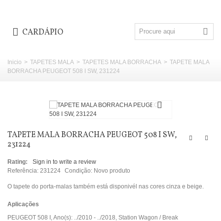
CARDÁPIO
Inicio
>
TAPETES MALA
>
TAPETES MALA BORRACHA
>
TAPETE MALA
BORRACHA PEUGEOT 508 I SW, 231224
TAPETE MALA BORRACHA PEUGEOT 508 I SW,
231224
Rating:
Sign in to write a review
Referência:
231224
Condição:
Novo produto
O tapete do porta-malas também está disponivél nas cores cinza e beige.
Aplicações
PEUGEOT 508 I, Ano(s): ../2010 - ../2018, Station Wagon / Break