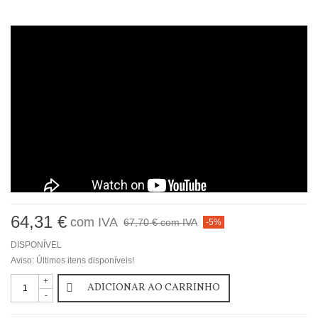
64,31 €
com IVA
67,70 €
com IVA
-5%
DISPONÍVEL
Aviso: Últimos itens disponíveis!
+
ADICIONAR AO CARRINHO
-