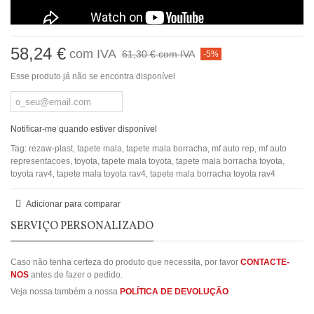
58,24 €
com IVA
61,30 €
com IVA
-5%
Esse produto já não se encontra disponível
Notificar-me quando estiver disponível
Tag:
rezaw-plast
,
tapete mala
,
tapete mala borracha
,
mf auto rep
,
mf auto
representacoes
,
toyota
,
tapete mala toyota
,
tapete mala borracha toyota
,
toyota rav4
,
tapete mala toyota rav4
,
tapete mala borracha toyota rav4
Adicionar para comparar
SERVIÇO PERSONALIZADO
Caso não tenha certeza do produto que necessita, por favor
CONTACTE-
NOS
antes de fazer o pedido.
Veja nossa também a nossa
POLÍTICA DE DEVOLUÇÃO