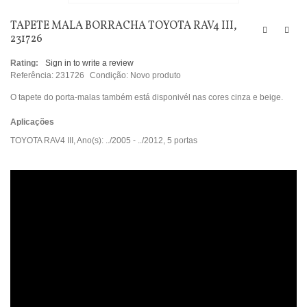
TAPETE MALA BORRACHA TOYOTA RAV4 III,
231726
Rating:
Sign in to write a review
Referência:
231726
Condição:
Novo produto
O tapete do porta-malas também está disponivél nas cores cinza e beige.
Aplicações
TOYOTA RAV4 III, Ano(s): ../2005 - ../2012, 5 portas