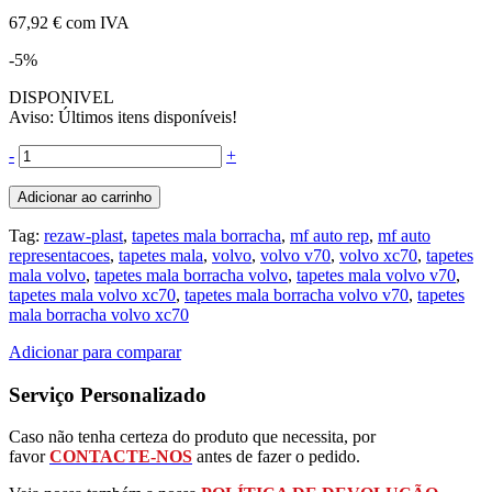
67,92 €
com IVA
-5%
DISPONIVEL
Aviso: Últimos itens disponíveis!
-
+
Adicionar ao carrinho
Tag:
rezaw-plast
,
tapetes mala borracha
,
mf auto rep
,
mf auto
representacoes
,
tapetes mala
,
volvo
,
volvo v70
,
volvo xc70
,
tapetes
mala volvo
,
tapetes mala borracha volvo
,
tapetes mala volvo v70
,
tapetes mala volvo xc70
,
tapetes mala borracha volvo v70
,
tapetes
mala borracha volvo xc70
Adicionar para comparar
Serviço Personalizado
Caso não tenha certeza do produto que necessita, por
favor
CONTACTE-NOS
antes de fazer o pedido.