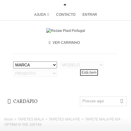
AJUDA
CONTACTO
ENTRAR
VER CARRINHO
CARDÁPIO
Inicio
>
TAPETES MALA
>
TAPETES MALA PE
>
TAPETE MALA PE KIA
OPTIMA IV SW, 100748