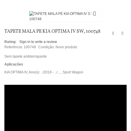
TAPETE MALA PE KIA OPTIMA IV SW, 100748
Rating:
Sign in to write a review
Referência:
100748
Condição:
Novo produto
Sem tapete antiderrapante
Aplicações
KIA OPTIMA IV, Ano(s): ../2016 - ../...., Sport Wagon