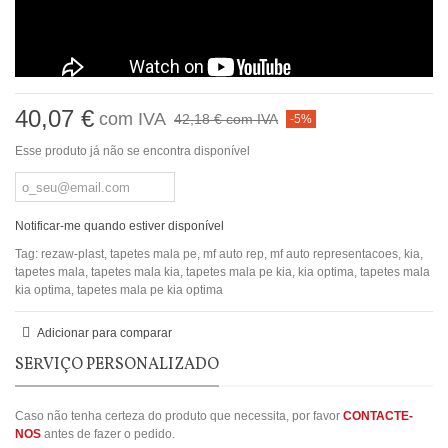
40,07 €
com IVA
42,18 €
com IVA
-5%
Esse produto já não se encontra disponível
Notificar-me quando estiver disponível
Tag:
rezaw-plast
,
tapetes mala pe
,
mf auto rep
,
mf auto representacoes
,
kia
,
tapetes mala
,
tapetes mala kia
,
tapetes mala pe kia
,
kia optima
,
tapetes mala
kia optima
,
tapetes mala pe kia optima
Adicionar para comparar
SERVIÇO PERSONALIZADO
Caso não tenha certeza do produto que necessita, por favor
CONTACTE-
NOS
antes de fazer o pedido.