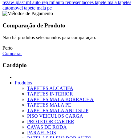
rezaw-plast
mf auto rep
mf auto representacoes
tapete mala
tapetes
automovel
tapete mala pe
Comparação de Produto
Não há produtos selecionados para comparação.
Perto
Comparar
Cardápio
Produtos
TAPETES ALCATIFA
TAPETES INTERIOR
TAPETES MALA BORRACHA
TAPETES MALA PE
TAPETES MALA ANTI SLIP
PISO VEICULOS CARGA
PROTETOR CARTER
CAVAS DE RODA
PARAFUSOS