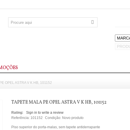
MOÇÕES
PE OPEL ASTRA V K HB, 101152
TAPETE MALA PE OPEL ASTRA V K HB, 101152
Rating:
Sign in to write a review
Referência:
101152
Condição:
Novo produto
Piso superior do porta-malas, sem tapete antiderrapante