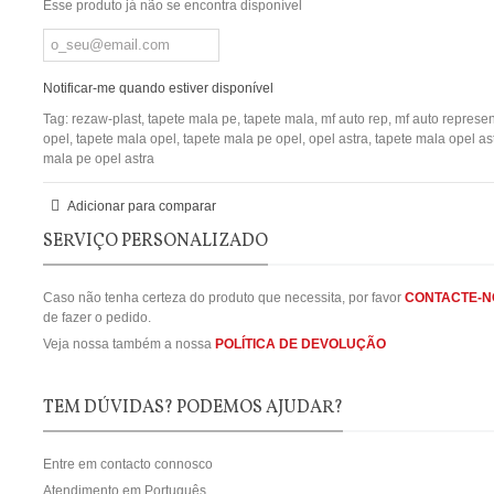
Esse produto já não se encontra disponível
Notificar-me quando estiver disponível
Tag:
rezaw-plast
,
tapete mala pe
,
tapete mala
,
mf auto rep
,
mf auto represe
opel
,
tapete mala opel
,
tapete mala pe opel
,
opel astra
,
tapete mala opel as
mala pe opel astra
Adicionar para comparar
SERVIÇO PERSONALIZADO
Caso não tenha certeza do produto que necessita, por favor
CONTACTE-N
de fazer o pedido.
Veja nossa também a nossa
POLÍTICA DE DEVOLUÇÃO
TEM DÚVIDAS? PODEMOS AJUDAR?
Entre em contacto connosco
Atendimento em Português