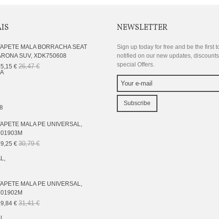
AIS
NEWSLETTER
TAPETE MALA BORRACHA SEAT
Sign up today for free and be the first t
ARONA SUV, XDK750608
notified on our new updates, discount
special Offers.
26,47 €
5,15 €
Subscribe
TAPETE MALA PE UNIVERSAL,
101903M
30,79 €
9,25 €
TAPETE MALA PE UNIVERSAL,
101902M
31,41 €
9,84 €