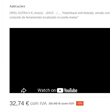
Aplicações
OPEL ASTRA V K, Ano(s): ../2015 - ./...., "Hatchback (mit Notrad), versão c
conjunto de ferramentas localizado no porta-malas"
32,74 €
com IVA
34,46 €
com IVA
-5%