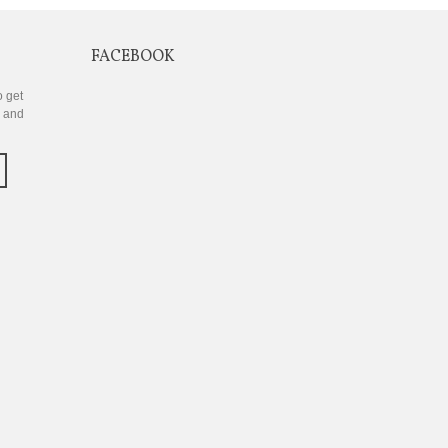
FACEBOOK
o get
s and