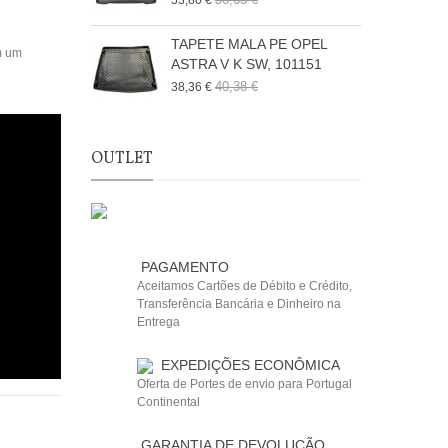
53,80 €
6
TAPETE MALA PE OPEL
om um
ASTRA V K SW, 101151
40,38 €
38,36 €
6
OUTLET
PAGAMENTO
Aceitamos Cartões de Débito e Crédito,
Transferência Bancária e Dinheiro na
Entrega
EXPEDIÇÕES ECONÔMICA
Oferta de Portes de envio para Portugal
Continental
GARANTIA DE DEVOLUÇÃO