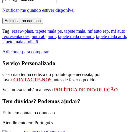
Notificar-me quando estiver disponível
Adicionar ao carrinho
Tag:
rezaw-plast
,
tapete mala pe
,
tapete mala
,
mf auto rep
,
mf auto
representacoes
,
audi a6
,
audi
,
tapete mala pe audi
,
tapete mala audi
,
tapete mala audi a6
Adicionar para comparar
Serviço Personalizado
Caso não tenha certeza do produto que necessita, por
favor
CONTACTE-NOS
antes de fazer o pedido.
Veja nossa também a nossa
POLÍTICA DE DEVOLUÇÃO
Tem dúvidas? Podemos ajudar?
Entre em contacto connosco
Atendimento em Português