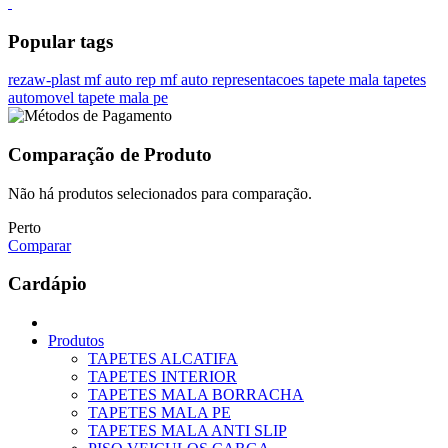
Popular tags
rezaw-plast
mf auto rep
mf auto representacoes
tapete mala
tapetes
automovel
tapete mala pe
Comparação de Produto
Não há produtos selecionados para comparação.
Perto
Comparar
Cardápio
Produtos
TAPETES ALCATIFA
TAPETES INTERIOR
TAPETES MALA BORRACHA
TAPETES MALA PE
TAPETES MALA ANTI SLIP