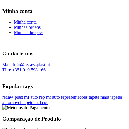
Minha conta
Minha conta
Minhas ordens
Minhas direções
Contacte-nos
Mail: info@rezaw-plast.pt
Tlm: +351 919 598 166
Popular tags
rezaw-plast
mf auto rep
mf auto representacoes
tapete mala
tapetes
automovel
tapete mala pe
Comparação de Produto