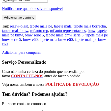
Notificar-me quando estiver disponível
Adicionar ao carrinho
Tag:
rezaw-plast
,
tapete mala pe
,
tapete mala
,
tapete mala borracha
,
tapete mala bmw
,
mf auto rep
,
mf auto representacoes
,
bmw
,
tapete
mala pe bmw
,
bmw serie 5
,
tapete mala bmw serie 5
,
tapete mala pe
bmw serie 5
,
bmw e60
,
tapete mala bmw e60
,
tapete mala pe bmw
e60
Adicionar para comparar
Serviço Personalizado
Caso não tenha certeza do produto que necessita, por
favor
CONTACTE-NOS
antes de fazer o pedido.
Veja nossa também a nossa
POLÍTICA DE DEVOLUÇÃO
Tem dúvidas? Podemos ajudar?
Entre em contacto connosco