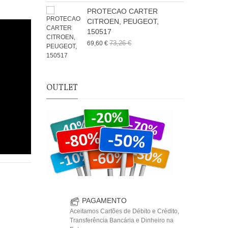
PROTECAO CARTER
6
CITROEN, PEUGEOT,
150517
73,26 €
69,60 €
OUTLET
PAGAMENTO
Aceitamos Cartões de Débito e Crédito,
Transferência Bancária e Dinheiro na