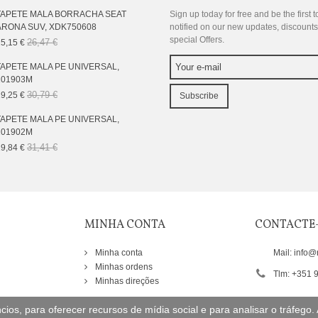
TAPETE MALA BORRACHA SEAT
Sign up today for free and be the first t
ARONA SUV, XDK750608
notified on our new updates, discount
special Offers.
26,47 €
5,15 €
TAPETE MALA PE UNIVERSAL,
101903M
30,79 €
9,25 €
Subscribe
TAPETE MALA PE UNIVERSAL,
101902M
31,41 €
9,84 €
MINHA CONTA
CONTACTE
Minha conta
Mail: info@
Minhas ordens
Tlm: +351 
Minhas direções
ios, para oferecer recursos de mídia social e para analisar o tráfego