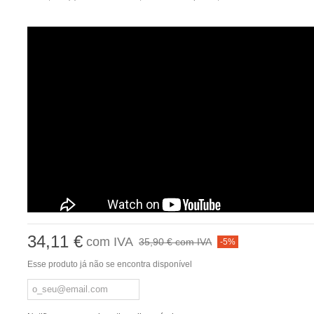
34,11 €
com IVA
35,90 €
com IVA
-5%
Esse produto já não se encontra disponível