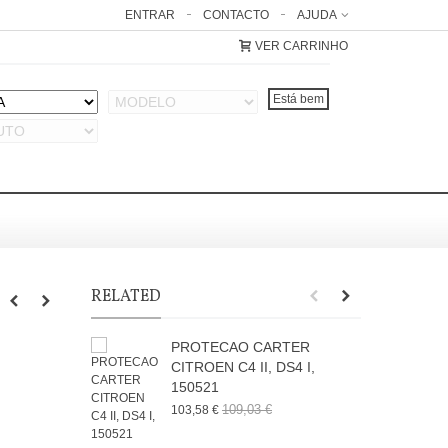
ENTRAR
CONTACTO
AJUDA
VER CARRINHO
RELATED
PROTECAO CARTER
CITROEN C4 II, DS4 I,
150521
3
109,03 €
103,58 €