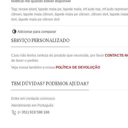
Notificar-me quando estiver disponível
Tag:
rezaw-plast
,
tapete mala pe
,
tapete mala
,
mf auto rep
,
mf auto represe
citroen
,
tapete mala citroen
,
tapete mala pe citroen
,
citroen ds4
,
tapete mala
ds4
,
tapete mala pe citroen ds4
Adicionar para comparar
SERVIÇO PERSONALIZADO
Caso não tenha certeza do produto que necessita, por favor
CONTACTE-N
de fazer o pedido.
Veja nossa também a nossa
POLÍTICA DE DEVOLUÇÃO
TEM DÚVIDAS? PODEMOS AJUDAR?
Entre em contacto connosco
Atendimento em Português
(+ 351) 919 598 166