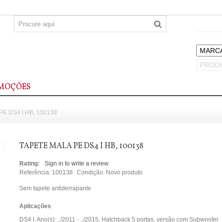
MOÇÕES
E DS4 I HB, 100138
TAPETE MALA PE DS4 I HB, 100138
Rating:
Sign in to write a review
Referência:
100138
Condição:
Novo produto
Sem tapete antiderrapante
Aplicações
DS4 I, Ano(s): ../2011 - ../2015, Hatchback 5 portas, versão com Subwoofer