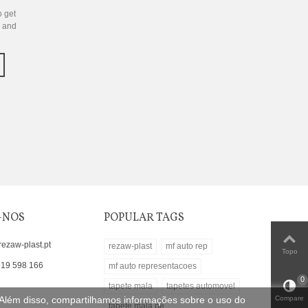
o get
s and
-NOS
POPULAR TAGS
rezaw-plast.pt
rezaw-plast
mf auto rep
Topo
919 598 166
mf auto representacoes
0
tapete mala
tapetes automovel
. Além disso, compartilhamos informações sobre o uso do
Compare
tapete mala pe