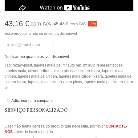
43,16 €
com IVA
45,43 €
com IVA
-5%
Esse produto já não se encontra disponível
Notificar-me quando estiver disponível
Tag:
rezaw-plast
,
tapetes mala pe
,
mf auto rep
,
mf auto representacoes
,
tapetes mala
,
citroen
,
citroen xsara picasso
,
citroen xsara
,
tapetes mala
citroen
,
tapetes mala pe citroen
,
tapetes mala citroen xsara
,
tapetes mala pe
citroen xsara
,
tapetes mala citroen xsara picas
,
tapetes mala pe citroen xsara
pi
Adicionar para comparar
SERVIÇO PERSONALIZADO
Caso não tenha certeza do produto que necessita, por favor
CONTACTE-
NOS
antes de fazer o pedido.