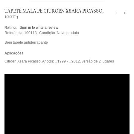
TAPETE MALA PE CITROEN XSARA PICASSO,
100113
Rating:
Sign in to write a review
Referência:
100113
Condição:
Novo produto
Sem tapete antiderrapante
Aplicações
Citroen Xsara Picasso, Ano(s): ../1999 - ../2012, versão de 2 lugares