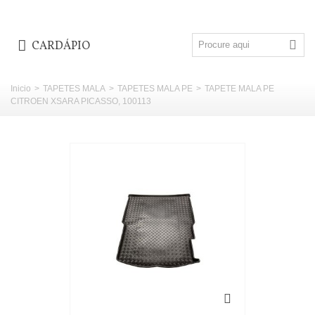
CARDÁPIO
Inicio
>
TAPETES MALA
>
TAPETES MALA PE
>
TAPETE MALA PE
CITROEN XSARA PICASSO, 100113