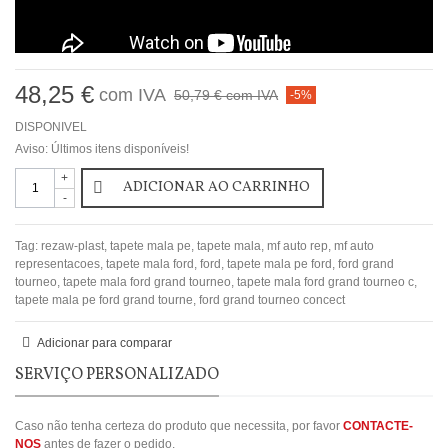
48,25 €
com IVA
50,79 €
com IVA
-5%
DISPONIVEL
Aviso: Últimos itens disponíveis!
+
ADICIONAR AO CARRINHO
-
Tag:
rezaw-plast
,
tapete mala pe
,
tapete mala
,
mf auto rep
,
mf auto
representacoes
,
tapete mala ford
,
ford
,
tapete mala pe ford
,
ford grand
tourneo
,
tapete mala ford grand tourneo
,
tapete mala ford grand tourneo c
,
tapete mala pe ford grand tourne
,
ford grand tourneo concect
Adicionar para comparar
SERVIÇO PERSONALIZADO
Caso não tenha certeza do produto que necessita, por favor
CONTACTE-
NOS
antes de fazer o pedido.