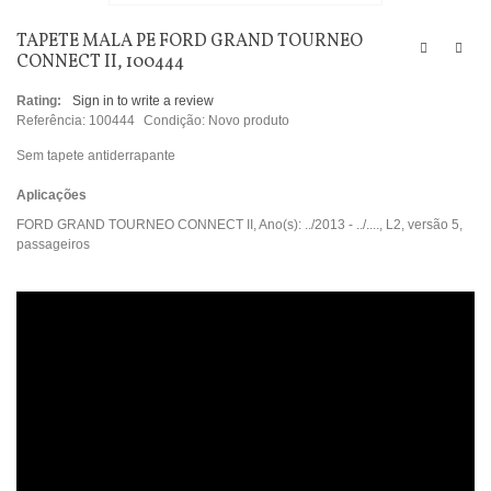
TAPETE MALA PE FORD GRAND TOURNEO
CONNECT II, 100444
Rating:
Sign in to write a review
Referência:
100444
Condição:
Novo produto
Sem tapete antiderrapante
Aplicações
FORD GRAND TOURNEO CONNECT II, Ano(s): ../2013 - ../...., L2, versão 5,
passageiros