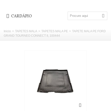
CARDÁPIO
Inicio
>
TAPETES MALA
>
TAPETES MALA PE
>
TAPETE MALA PE FORD
GRAND TOURNEO CONNECT II, 100444