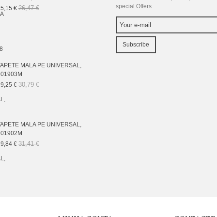
special Offers.
26,47 €
5,15 €
Subscribe
TAPETE MALA PE UNIVERSAL,
101903M
30,79 €
9,25 €
TAPETE MALA PE UNIVERSAL,
101902M
31,41 €
9,84 €