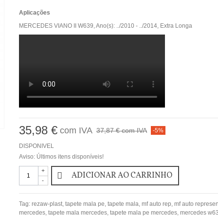
Aplicações
MERCEDES VIANO II W639, Ano(s): ../2010 - ../2014, Extra Longa
35,98 €
com IVA
37,87 €
com IVA
-5%
DISPONIVEL
Aviso: Últimos itens disponíveis!
+
ADICIONAR AO CARRINHO
-
Tag:
rezaw-plast
,
tapete mala pe
,
tapete mala
,
mf auto rep
,
mf auto represe
mercedes
,
tapete mala mercedes
,
tapete mala pe mercedes
,
mercedes w6