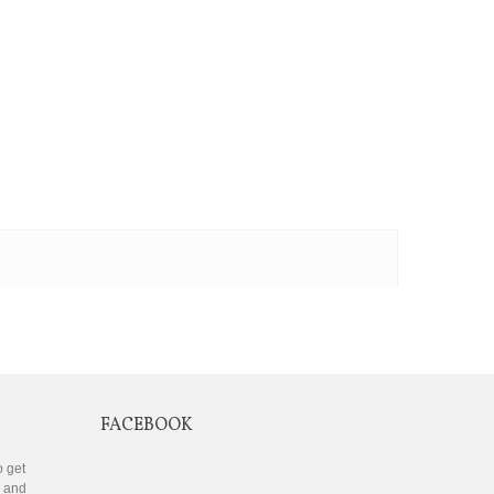
FACEBOOK
o get
s and