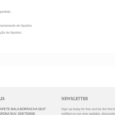
erfeito.
rramamento de líquidos.
ção de líquidos.
AIS
NEWSLETTER
TAPETE MALA BORRACHA SEAT
Sign up today for free and be the first t
ARONA SUV, XDK750608
notified on our new updates, discount