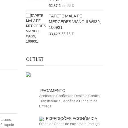
55,66 €
52,87 €
TAPETE MALA PE
MERCEDES VIANO II W639,
100931
35,18 €
33,42 €
OUTLET
PAGAMENTO
Aceitamos Cartões de Débito e Crédito,
Transferência Bancária e Dinheiro na
Entrega
EXPEDIÇÕES ECONÔMICA
ntacoes
,
Oferta de Portes de envio para Portugal
39
,
tapete