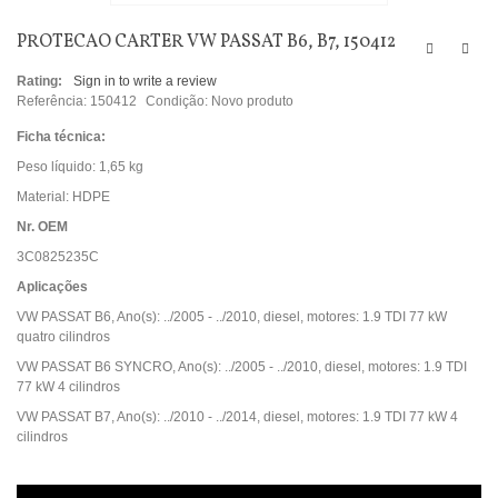
PROTECAO CARTER VW PASSAT B6, B7, 150412
Rating:
Sign in to write a review
Referência:
150412
Condição:
Novo produto
Ficha técnica:
Peso líquido:
1,65 kg
Material:
HDPE
Nr. OEM
3C0825235C
Aplicações
VW PASSAT B6, Ano(s): ../2005 - ../2010, diesel, motores: 1.9 TDI 77 kW
quatro cilindros
VW PASSAT B6 SYNCRO, Ano(s): ../2005 - ../2010, diesel, motores: 1.9 TDI
77 kW 4 cilindros
VW PASSAT B7, Ano(s): ../2010 - ../2014, diesel, motores: 1.9 TDI 77 kW 4
cilindros