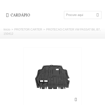
CARDÁPIO
Inicio
>
PROTETOR CARTER
>
PROTECAO CARTER VW PASSAT B6, B7,
150412