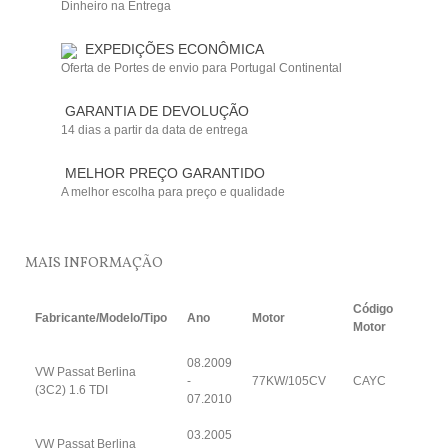
Dinheiro na Entrega
EXPEDIÇÕES ECONÔMICA
Oferta de Portes de envio para Portugal Continental
GARANTIA DE DEVOLUÇÃO
14 dias a partir da data de entrega
MELHOR PREÇO GARANTIDO
A melhor escolha para preço e qualidade
MAIS INFORMAÇÃO
Código
Fabricante/Modelo/Tipo
Ano
Motor
Motor
08.2009
VW Passat Berlina
-
77KW/105CV
CAYC
(3C2) 1.6 TDI
07.2010
03.2005
VW Passat Berlina