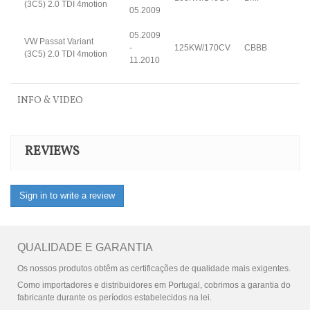
(3C5) 2.0 TDI 4motion
05.2009
05.2009
VW Passat Variant
-
125KW/170CV
CBBB
(3C5) 2.0 TDI 4motion
11.2010
INFO & VIDEO
REVIEWS
Sign in to write a review
QUALIDADE E GARANTIA
Os nossos produtos obtêm as certificações de qualidade mais exigentes.
Como importadores e distribuidores em Portugal, cobrimos a garantia do
fabricante durante os períodos estabelecidos na lei.