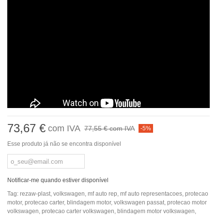
73,67 €
com IVA
77,55 €
com IVA
-5%
Esse produto já não se encontra disponível
Notificar-me quando estiver disponível
Tag:
rezaw-plast
,
volkswagen
,
mf auto rep
,
mf auto representacoes
,
protecao
motor
,
protecao carter
,
blindagem motor
,
volkswagen passat
,
protecao motor
volkswagen
,
protecao carter volkswagen
,
blindagem motor volkswagen
,