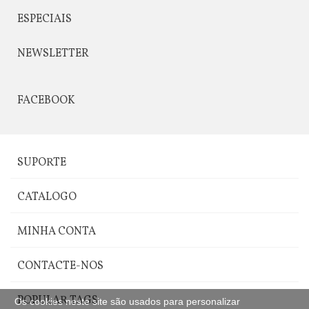
ESPECIAIS
NEWSLETTER
FACEBOOK
SUPORTE
CATALOGO
MINHA CONTA
CONTACTE-NOS
POPULAR TAGS
Os cookies neste site são usados para personalizar