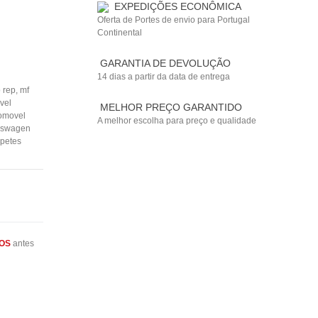
EXPEDIÇÕES ECONÔMICA
Oferta de Portes de envio para Portugal
Continental
GARANTIA DE DEVOLUÇÃO
14 dias a partir da data de entrega
 rep
,
mf
vel
MELHOR PREÇO GARANTIDO
tomovel
A melhor escolha para preço e qualidade
lkswagen
apetes
OS
antes