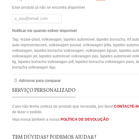
Esse produto já não se encontra disponível
Notificar-me quando estiver disponível
Tag:
rezaw-plast
,
volkswagen
,
tapetes automovel
,
tapetes borracha
,
mf auto
auto representacoes
,
volkswagen passat
,
volkswagen jetta
,
tapetes automo
volkswagen
,
tapetes borracha volkswagen
,
volkswagen tiguan
,
tapetes au
volkswagen jet
,
tapetes automovel volkswagen pas
,
tapetes automovel vo
tig
,
tapetes borracha volkswagen jett
,
tapetes borracha volkswagen pass
,
t
borracha volkswagen tigu
Adicionar para comparar
SERVIÇO PERSONALIZADO
Caso não tenha certeza do produto que necessita, por favor
CONTACTE-N
de fazer o pedido.
Veja nossa também a nossa
POLÍTICA DE DEVOLUÇÃO
TEM DÚVIDAS? PODEMOS AJUDAR?