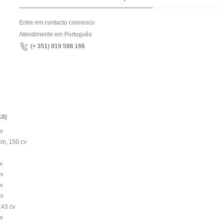
Entre em contacto connosco
Atendimento em Português
(+ 351) 919 598 166
10)
cv
cm, 150 cv
v
cv
cv
cv
143 cv
cv