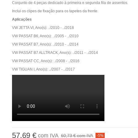
Conjunto de 4 peças dedicado à primeira e segunda fila de assentos.
Inclui os clipes de fixação para os tapetes da frente.
Aplicações
VW JETTA VI, Ano(s): ../2010 - ../2018
VW PASSAT B6, Ano(s): ../2005 - ../2010
VW PASSAT B7, Ano(s): ../2010 - ../2014
VW PASSAT B7 ALLTRACK, Ano(s): ../2011 - ../2014
VW PASSAT CC, Ano(s): ../2008 - ../2016
VW TIGUAN I, Ano(s): ../2007 - ../2017
57,69 €
com IVA
60,73 €
com IVA
-5%