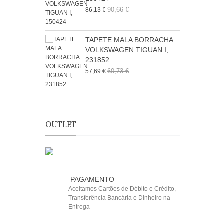
90,66 €
86,13 €
6
TAPETE MALA BORRACHA
VOLKSWAGEN TIGUAN I,
231852
6
60,73 €
57,69 €
OUTLET
PAGAMENTO
Aceitamos Cartões de Débito e Crédito,
Transferência Bancária e Dinheiro na
Entrega