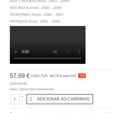
SEAT CORDOBA II, Ano(s): ../2003 - ../2009
SEAT IBIZA III, Ano(s): ../2002 - ../2008
SKODA FABIA I, Ano(s): ../1999 - ../2007
VW POLO IV, Ano(s): ../2001 - ../2009
57,69 €
com IVA
60,73 €
com IVA
-5%
DISPONÍVEL
Aviso: Últimos itens disponíveis!
+
ADICIONAR AO CARRINHO
-