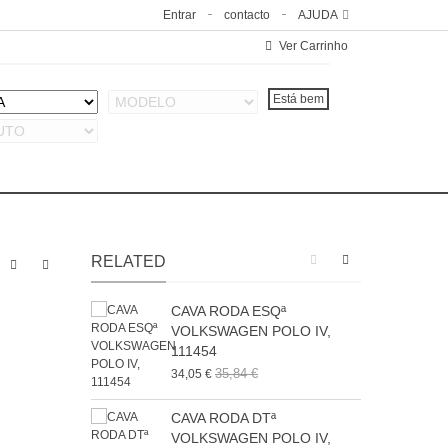
Entrar
contacto
AJUDA
Ver Carrinho
RELATED
CAVA RODA ESQª
VOLKSWAGEN POLO IV,
111454
6
35,84 €
34,05 €
CAVA RODA DTª
VOLKSWAGEN POLO IV,