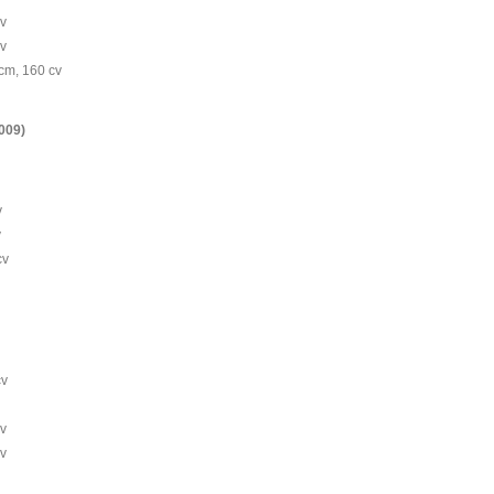
cv
cv
cm, 160 cv
009)
v
v
cv
cv
cv
cv