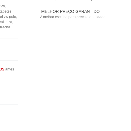
,
vw
,
MELHOR PREÇO GARANTIDO
tapetes
el vw polo
,
A melhor escolha para preço e qualidade
at ibiza
,
orracha
OS
antes