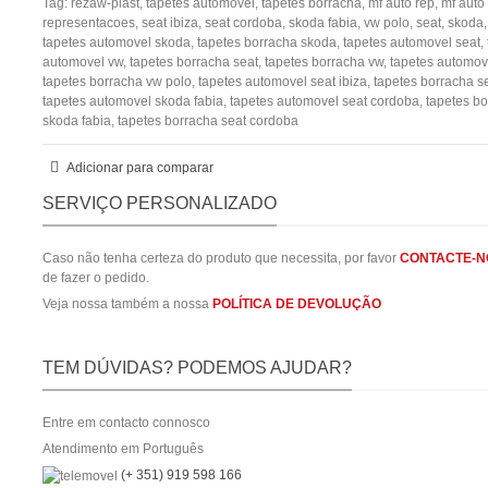
Tag:
rezaw-plast
,
tapetes automovel
,
tapetes borracha
,
mf auto rep
,
mf auto
representacoes
,
seat ibiza
,
seat cordoba
,
skoda fabia
,
vw polo
,
seat
,
skoda
tapetes automovel skoda
,
tapetes borracha skoda
,
tapetes automovel seat
,
automovel vw
,
tapetes borracha seat
,
tapetes borracha vw
,
tapetes automov
tapetes borracha vw polo
,
tapetes automovel seat ibiza
,
tapetes borracha se
tapetes automovel skoda fabia
,
tapetes automovel seat cordoba
,
tapetes b
skoda fabia
,
tapetes borracha seat cordoba
Adicionar para comparar
SERVIÇO PERSONALIZADO
Caso não tenha certeza do produto que necessita, por favor
CONTACTE-N
de fazer o pedido.
Veja nossa também a nossa
POLÍTICA DE DEVOLUÇÃO
TEM DÚVIDAS? PODEMOS AJUDAR?
Entre em contacto connosco
Atendimento em Português
(+ 351) 919 598 166