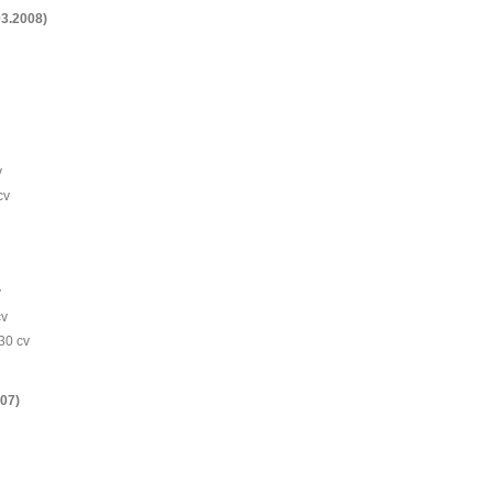
03.2008)
v
cv
v
cv
30 cv
07)