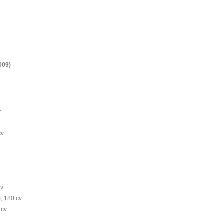
009)
v
v
cv
cv
, 180 cv
 cv
v