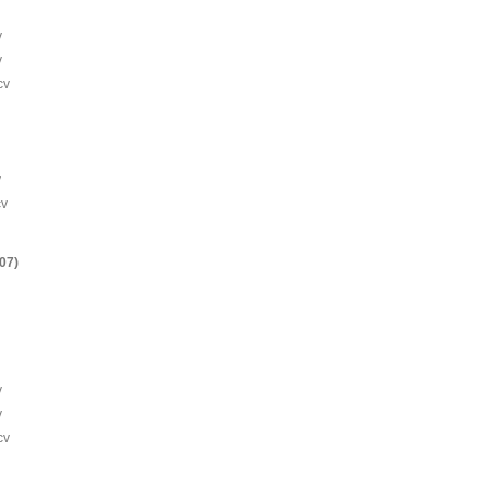
v
v
cv
v
cv
07)
v
v
cv