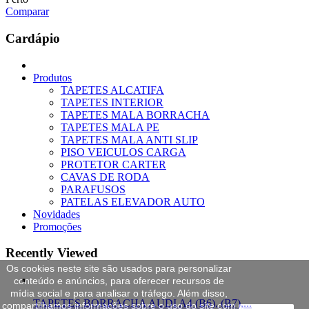
Comparar
Cardápio
Produtos
TAPETES ALCATIFA
TAPETES INTERIOR
TAPETES MALA BORRACHA
TAPETES MALA PE
TAPETES MALA ANTI SLIP
PISO VEICULOS CARGA
PROTETOR CARTER
CAVAS DE RODA
PARAFUSOS
PATELAS ELEVADOR AUTO
Novidades
Promoções
Recently Viewed
Os cookies neste site são usados para personalizar
conteúdo e anúncios, para oferecer recursos de
mídia social e para analisar o tráfego. Além disso,
TAPETES BORRACHA AUDI A4 (B6), (B7),...
compartilhamos informações sobre o uso do site com