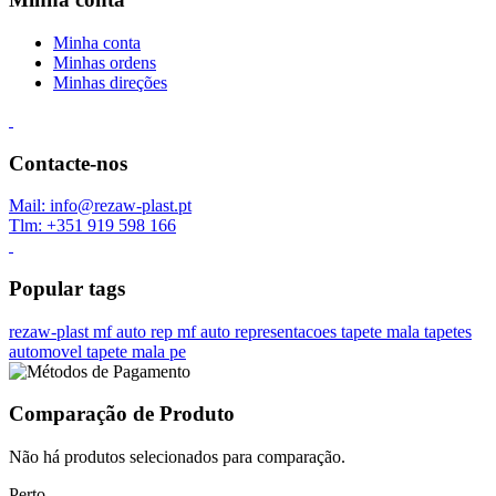
Minha conta
Minhas ordens
Minhas direções
Contacte-nos
Mail: info@rezaw-plast.pt
Tlm: +351 919 598 166
Popular tags
rezaw-plast
mf auto rep
mf auto representacoes
tapete mala
tapetes
automovel
tapete mala pe
Comparação de Produto
Não há produtos selecionados para comparação.
Perto