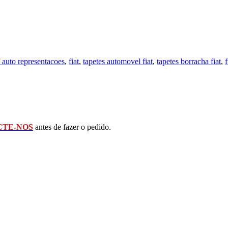
 auto representacoes
,
fiat
,
tapetes automovel fiat
,
tapetes borracha fiat
,
TE-NOS
antes de fazer o pedido.