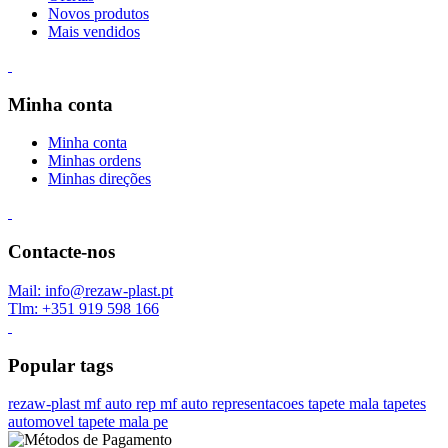
Novos produtos
Mais vendidos
Minha conta
Minha conta
Minhas ordens
Minhas direções
Contacte-nos
Mail: info@rezaw-plast.pt
Tlm: +351 919 598 166
Popular tags
rezaw-plast
mf auto rep
mf auto representacoes
tapete mala
tapetes
automovel
tapete mala pe