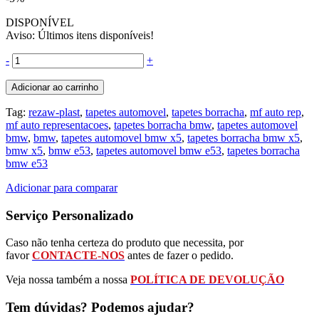
DISPONÍVEL
Aviso: Últimos itens disponíveis!
-
+
Adicionar ao carrinho
Tag:
rezaw-plast
,
tapetes automovel
,
tapetes borracha
,
mf auto rep
,
mf auto representacoes
,
tapetes borracha bmw
,
tapetes automovel
bmw
,
bmw
,
tapetes automovel bmw x5
,
tapetes borracha bmw x5
,
bmw x5
,
bmw e53
,
tapetes automovel bmw e53
,
tapetes borracha
bmw e53
Adicionar para comparar
Serviço Personalizado
Caso não tenha certeza do produto que necessita, por
favor
CONTACTE-NOS
antes de fazer o pedido.
Veja nossa também a nossa
POLÍTICA DE DEVOLUÇÃO
Tem dúvidas? Podemos ajudar?