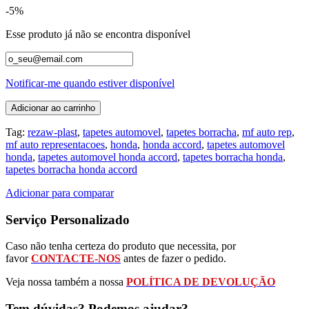
-5%
Esse produto já não se encontra disponível
Notificar-me quando estiver disponível
Adicionar ao carrinho
Tag:
rezaw-plast
,
tapetes automovel
,
tapetes borracha
,
mf auto rep
,
mf auto representacoes
,
honda
,
honda accord
,
tapetes automovel
honda
,
tapetes automovel honda accord
,
tapetes borracha honda
,
tapetes borracha honda accord
Adicionar para comparar
Serviço Personalizado
Caso não tenha certeza do produto que necessita, por
favor
CONTACTE-NOS
antes de fazer o pedido.
Veja nossa também a nossa
POLÍTICA DE DEVOLUÇÃO
Tem dúvidas? Podemos ajudar?