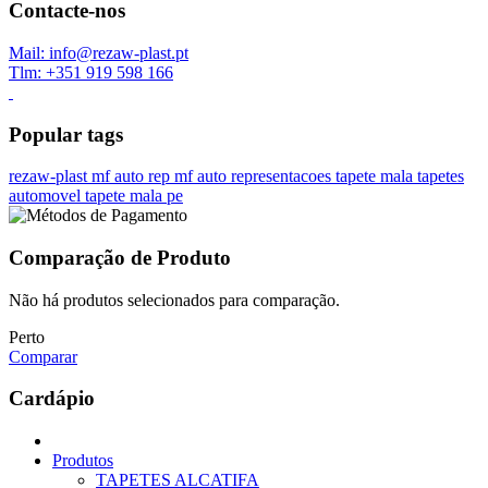
Contacte-nos
Mail: info@rezaw-plast.pt
Tlm: +351 919 598 166
Popular tags
rezaw-plast
mf auto rep
mf auto representacoes
tapete mala
tapetes
automovel
tapete mala pe
Comparação de Produto
Não há produtos selecionados para comparação.
Perto
Comparar
Cardápio
Produtos
TAPETES ALCATIFA