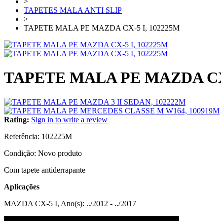
>
TAPETES MALA ANTI SLIP
>
TAPETE MALA PE MAZDA CX-5 I, 102225M
TAPETE MALA PE MAZDA CX-
Rating:
Sign in to write a review
Referência:
102225M
Condição:
Novo produto
Com tapete antiderrapante
Aplicações
MAZDA CX-5 I, Ano(s): ../2012 - ../2017