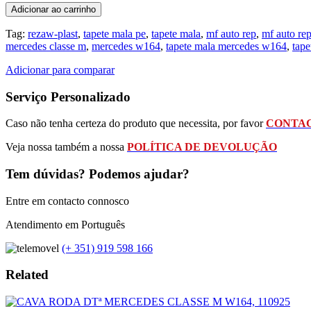
Adicionar ao carrinho
Tag:
rezaw-plast
,
tapete mala pe
,
tapete mala
,
mf auto rep
,
mf auto re
mercedes classe m
,
mercedes w164
,
tapete mala mercedes w164
,
tap
Adicionar para comparar
Serviço Personalizado
Caso não tenha certeza do produto que necessita, por favor
CONTAC
Veja nossa também a nossa
POLÍTICA DE DEVOLUÇÃO
Tem dúvidas? Podemos ajudar?
Entre em contacto connosco
Atendimento em Português
(+ 351) 919 598 166
Related