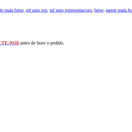
ete mala bmw
,
mf auto rep
,
mf auto representacoes
,
bmw
,
tapete mala 
TE-NOS
antes de fazer o pedido.