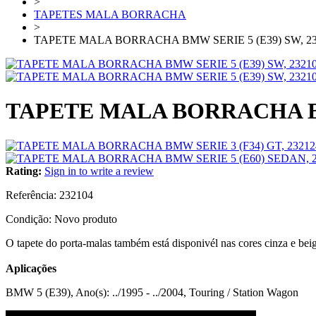
>
TAPETES MALA BORRACHA
>
TAPETE MALA BORRACHA BMW SERIE 5 (E39) SW, 23
TAPETE MALA BORRACHA BMW
Rating:
Sign in to write a review
Referência:
232104
Condição:
Novo produto
O tapete do porta-malas também está disponivél nas cores cinza e bei
Aplicações
BMW 5 (E39), Ano(s): ../1995 - ../2004, Touring / Station Wagon