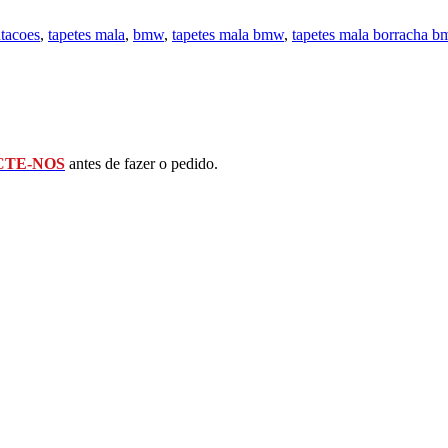
ntacoes
,
tapetes mala
,
bmw
,
tapetes mala bmw
,
tapetes mala borracha 
TE-NOS
antes de fazer o pedido.