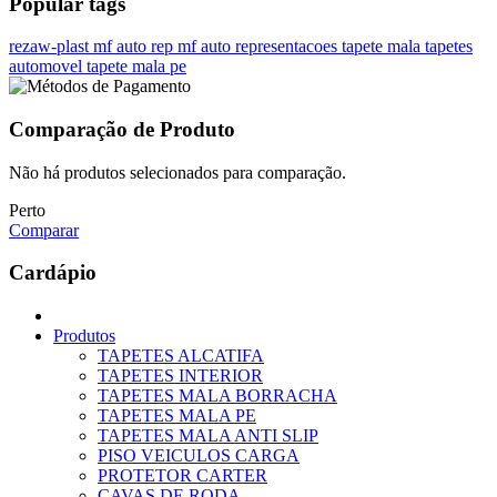
Popular tags
rezaw-plast
mf auto rep
mf auto representacoes
tapete mala
tapetes
automovel
tapete mala pe
Comparação de Produto
Não há produtos selecionados para comparação.
Perto
Comparar
Cardápio
Produtos
TAPETES ALCATIFA
TAPETES INTERIOR
TAPETES MALA BORRACHA
TAPETES MALA PE
TAPETES MALA ANTI SLIP
PISO VEICULOS CARGA
PROTETOR CARTER
CAVAS DE RODA