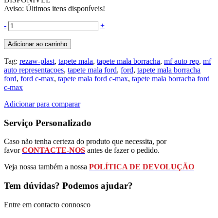
Aviso: Últimos itens disponíveis!
-
+
Adicionar ao carrinho
Tag:
rezaw-plast
,
tapete mala
,
tapete mala borracha
,
mf auto rep
,
mf
auto representacoes
,
tapete mala ford
,
ford
,
tapete mala borracha
ford
,
ford c-max
,
tapete mala ford c-max
,
tapete mala borracha ford
c-max
Adicionar para comparar
Serviço Personalizado
Caso não tenha certeza do produto que necessita, por
favor
CONTACTE-NOS
antes de fazer o pedido.
Veja nossa também a nossa
POLÍTICA DE DEVOLUÇÃO
Tem dúvidas? Podemos ajudar?
Entre em contacto connosco