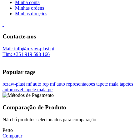
Minha conta
Minhas ordens
Minhas direções
Contacte-nos
Mail: info@rezaw-plast.pt
Tlm: +351 919 598 166
Popular tags
rezaw-plast
mf auto rep
mf auto representacoes
tapete mala
tapetes
automovel
tapete mala pe
Comparação de Produto
Não há produtos selecionados para comparação.
Perto
Comparar