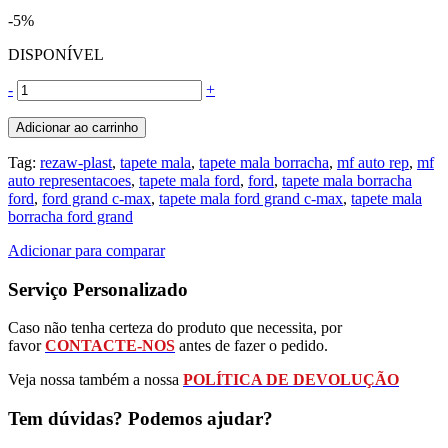
-5%
DISPONÍVEL
-
+
Adicionar ao carrinho
Tag:
rezaw-plast
,
tapete mala
,
tapete mala borracha
,
mf auto rep
,
mf
auto representacoes
,
tapete mala ford
,
ford
,
tapete mala borracha
ford
,
ford grand c-max
,
tapete mala ford grand c-max
,
tapete mala
borracha ford grand
Adicionar para comparar
Serviço Personalizado
Caso não tenha certeza do produto que necessita, por
favor
CONTACTE-NOS
antes de fazer o pedido.
Veja nossa também a nossa
POLÍTICA DE DEVOLUÇÃO
Tem dúvidas? Podemos ajudar?