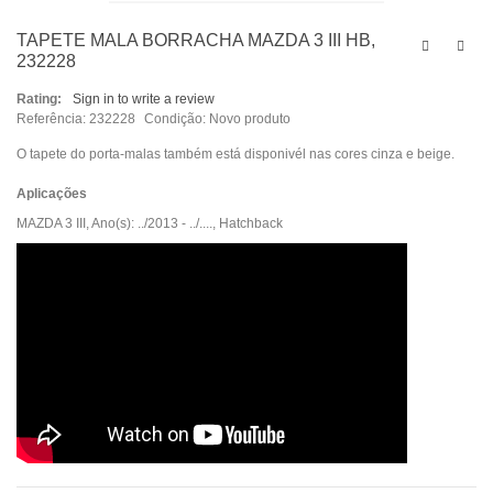
TAPETE MALA BORRACHA MAZDA 3 III HB,
232228
Rating:
Sign in to write a review
Referência:
232228
Condição:
Novo produto
O tapete do porta-malas também está disponivél nas cores cinza e beige.
Aplicações
MAZDA 3 III, Ano(s): ../2013 - ../...., Hatchback