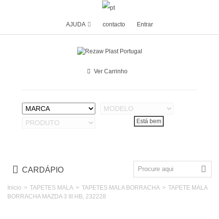
AJUDA
contacto
Entrar
Ver Carrinho
CARDÁPIO
Inicio
>
TAPETES MALA
>
TAPETES MALA BORRACHA
>
TAPETE MALA
BORRACHA MAZDA 3 III HB, 232228