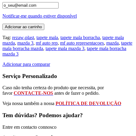
Notificar-me quando estiver disponível
Adicionar ao carrinho
Tag:
rezaw-plast
,
tapete mala
,
tapete mala borracha
,
tapete mala
mazda
,
mazda 3
,
mf auto rep
,
mf auto representacoes
,
mazda
,
tapete
mala borracha mazda
,
tapete mala mazda 3
,
tapete mala borracha
mazda 3
Adicionar para comparar
Serviço Personalizado
Caso não tenha certeza do produto que necessita, por
favor
CONTACTE-NOS
antes de fazer o pedido.
Veja nossa também a nossa
POLÍTICA DE DEVOLUÇÃO
Tem dúvidas? Podemos ajudar?
Entre em contacto connosco