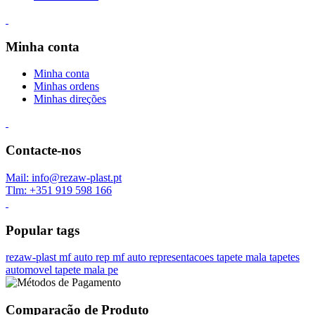
Minha conta
Minha conta
Minhas ordens
Minhas direções
Contacte-nos
Mail: info@rezaw-plast.pt
Tlm: +351 919 598 166
Popular tags
rezaw-plast
mf auto rep
mf auto representacoes
tapete mala
tapetes
automovel
tapete mala pe
Comparação de Produto