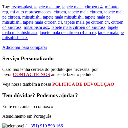
Tag:
rezaw-plast
,
tapete mala pe
,
tapete mala
,
citroen c4
,
mf auto
rep
,
mf auto representacoes
,
citroen
,
tapete mala citroen
,
tapete mala
pe citroen
,
mitsubishi
,
tapete mala mitsubishi
,
tapete mala pe
mitsubishi
,
tapete mala citroen c4
,
tapete mala pe citroen c4
,
citroen
c4 aircross
,
mitsubishi asx
,
tapete mala citroen c4 aircross
,
tapete
mala mitsubishi asx
,
tapete mala pe citroen c4 aircro
,
tapete mala pe
mitsubishi asx
Adicionar para comparar
Serviço Personalizado
Caso não tenha certeza do produto que necessita, por
favor
CONTACTE-NOS
antes de fazer o pedido.
Veja nossa também a nossa
POLÍTICA DE DEVOLUÇÃO
Tem dúvidas? Podemos ajudar?
Entre em contacto connosco
Atendimento em Português
(+ 351) 919 598 166