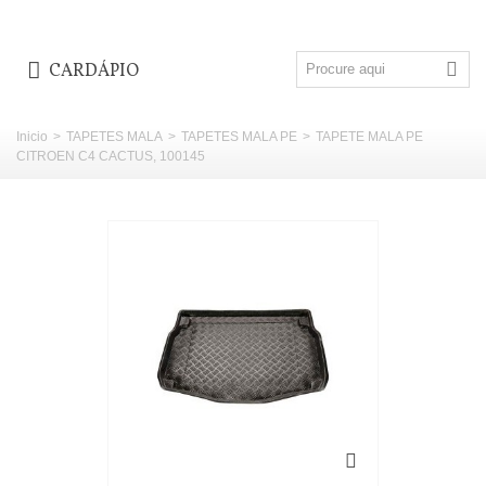
CARDÁPIO
Inicio
>
TAPETES MALA
>
TAPETES MALA PE
>
TAPETE MALA PE
CITROEN C4 CACTUS, 100145