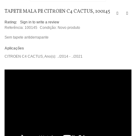
TAPETE MALA PE CITROEN C4 CACTUS, 100145
Rating:
Sign in to write a review
Referência:
100145
Condição:
Novo produto
Sem tapete antiderrapante
Aplicações
CITROEN C4 CACTUS, Ano(s): ../2014 - ../2021