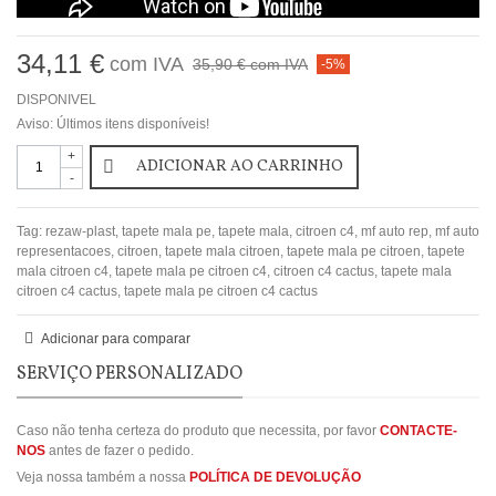
34,11 €
com IVA
35,90 €
com IVA
-5%
DISPONIVEL
Aviso: Últimos itens disponíveis!
+
ADICIONAR AO CARRINHO
-
Tag:
rezaw-plast
,
tapete mala pe
,
tapete mala
,
citroen c4
,
mf auto rep
,
mf auto
representacoes
,
citroen
,
tapete mala citroen
,
tapete mala pe citroen
,
tapete
mala citroen c4
,
tapete mala pe citroen c4
,
citroen c4 cactus
,
tapete mala
citroen c4 cactus
,
tapete mala pe citroen c4 cactus
Adicionar para comparar
SERVIÇO PERSONALIZADO
Caso não tenha certeza do produto que necessita, por favor
CONTACTE-
NOS
antes de fazer o pedido.
Veja nossa também a nossa
POLÍTICA DE DEVOLUÇÃO