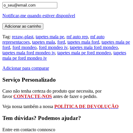
Notificar-me quando estiver disponível
Adicionar ao carrinho
Tag:
rezaw-plast
,
tapetes mala pe
,
mf auto rep
,
mf auto
representacoes
,
tapetes mala
,
ford
,
tapetes mala ford
,
tapetes mala pe
ford
,
ford mondeo
,
ford mondeo iv
,
tapetes mala ford mondeo
,
tapetes mala ford mondeo iv
,
tapetes mala pe ford mondeo
,
tapetes
mala pe ford mondeo iv
Adicionar para comparar
Serviço Personalizado
Caso não tenha certeza do produto que necessita, por
favor
CONTACTE-NOS
antes de fazer o pedido.
Veja nossa também a nossa
POLÍTICA DE DEVOLUÇÃO
Tem dúvidas? Podemos ajudar?
Entre em contacto connosco