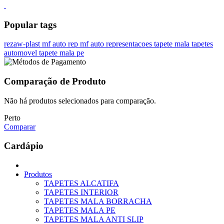
Popular tags
rezaw-plast
mf auto rep
mf auto representacoes
tapete mala
tapetes
automovel
tapete mala pe
Comparação de Produto
Não há produtos selecionados para comparação.
Perto
Comparar
Cardápio
Produtos
TAPETES ALCATIFA
TAPETES INTERIOR
TAPETES MALA BORRACHA
TAPETES MALA PE
TAPETES MALA ANTI SLIP