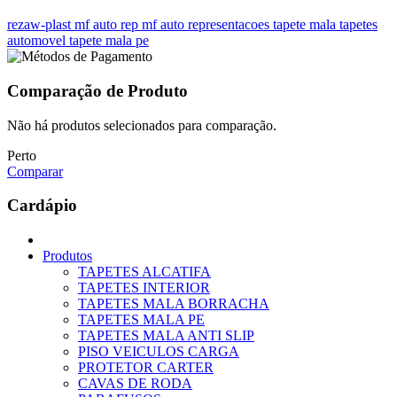
rezaw-plast
mf auto rep
mf auto representacoes
tapete mala
tapetes
automovel
tapete mala pe
Comparação de Produto
Não há produtos selecionados para comparação.
Perto
Comparar
Cardápio
Produtos
TAPETES ALCATIFA
TAPETES INTERIOR
TAPETES MALA BORRACHA
TAPETES MALA PE
TAPETES MALA ANTI SLIP
PISO VEICULOS CARGA
PROTETOR CARTER
CAVAS DE RODA